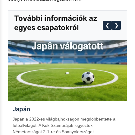
További információk az
❮
❯
egyes csapatokról
Japán
N
Japán a 2022-es világbajnokságon megdöbbentette a
J
futballvilágot. A Kék Szamurájok legyőzték
l
Németországot 2-1-re és Spanyolországot...
a