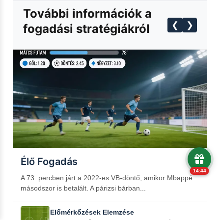
További információk a
❮
❯
fogadási stratégiákról
Élő Fogadás
14:43
A 73. percben járt a 2022-es VB-döntő, amikor Mbappé
másodszor is betalált. A párizsi bárban...
Előmérkőzések Elemzése