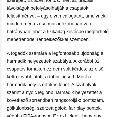
szerepet. Ez azért fontos, mert az utazási
távolságok befolyásolhatják a csapatok
teljesítményét – egy olyan válogatott, amelynek
minden mérkőzése más időzónában van,
hátrányban lehet a fizikailag kevésbé megterhelő
menetrenddel rendelkezőkkel szemben.
A fogadók számára a legfontosabb újdonság a
harmadik helyezettek szabálya. A korábbi 32
csapatos tornákon ez nem volt kérdés: az első
kettő továbbjutott, a többi kiesett. Most a
harmadik hely is értékes lehet. A szabályok
szerint a nyolc legjobb harmadik helyezettet a
következő sorrendben rangsorolják: pontszám,
gólkülönbség, szerzett gólok, fair play pontok,
végül a FIFA-rangsor. Ez azt jelenti, hogy egy