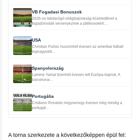
VB Fogadasi Bonuszok
2026-os labdarúgó-világbajnokság közeledtével a
fogadóirodák versenyeznek a játékosokért....
USA
Christian Pulisic huszonhét évesen az amerikai futball
legnagyobb...
Spanyolország
Lamine Yamal tizenhét évesen lett Európa-bajnok. A
barcelonai...
Portugália
Cristiano Ronaldo negyvenegy évesen még mindig a
portugál...
A torna szerkezete a következőképpen épül fel: