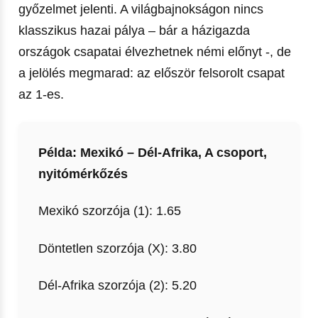
győzelmet jelenti. A világbajnokságon nincs
klasszikus hazai pálya – bár a házigazda
országok csapatai élvezhetnek némi előnyt -, de
a jelölés megmarad: az először felsorolt csapat
az 1-es.
Példa: Mexikó – Dél-Afrika, A csoport,
nyitómérkőzés
Mexikó szorzója (1): 1.65
Döntetlen szorzója (X): 3.80
Dél-Afrika szorzója (2): 5.20