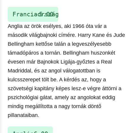
Franciaország
5.00
Anglia az örök esélyes, aki 1966 óta vár a
második világbajnoki címére. Harry Kane és Jude
Bellingham kettőse talán a legveszélyesebb
támadópáros a tornán. Bellingham huszonkét
évesen már Bajnokok Ligája-győztes a Real
Madriddal, és az angol válogatottban is
kulcsszerepet tölt be. A kérdés az, hogy a
szövetségi kapitány képes lesz-e végre áttörni a
pszichológiai gátat, amely az angolokat eddig
mindig megállította a nagy tornák döntő
pillanataiban.