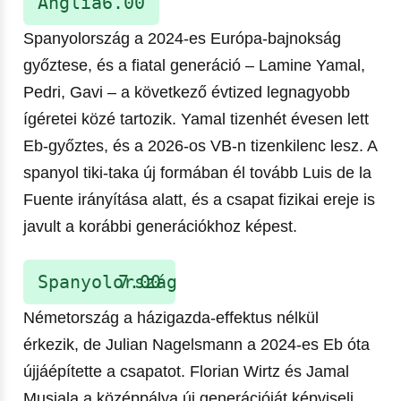
Anglia
6.00
Spanyolország a 2024-es Európa-bajnokság
győztese, és a fiatal generáció – Lamine Yamal,
Pedri, Gavi – a következő évtized legnagyobb
ígéretei közé tartozik. Yamal tizenhét évesen lett
Eb-győztes, és a 2026-os VB-n tizenkilenc lesz. A
spanyol tiki-taka új formában él tovább Luis de la
Fuente irányítása alatt, és a csapat fizikai ereje is
javult a korábbi generációkhoz képest.
Spanyolország
7.00
Németország a házigazda-effektus nélkül
érkezik, de Julian Nagelsmann a 2024-es Eb óta
újjáépítette a csapatot. Florian Wirtz és Jamal
Musiala a középpálya új generációját képviseli,