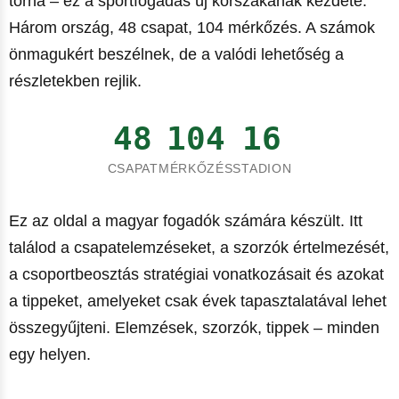
torna – ez a sportfogadás új korszakának kezdete.
Három ország, 48 csapat, 104 mérkőzés. A számok
önmagukért beszélnek, de a valódi lehetőség a
részletekben rejlik.
48
104
16
CSAPAT
MÉRKŐZÉS
STADION
Ez az oldal a magyar fogadók számára készült. Itt
találod a csapatelemzéseket, a szorzók értelmezését,
a csoportbeosztás stratégiai vonatkozásait és azokat
a tippeket, amelyeket csak évek tapasztalatával lehet
összegyűjteni. Elemzések, szorzók, tippek – minden
egy helyen.