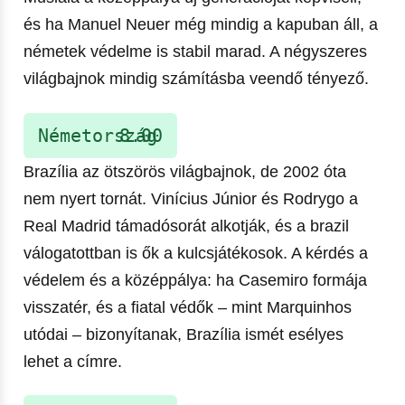
és ha Manuel Neuer még mindig a kapuban áll, a
németek védelme is stabil marad. A négyszeres
világbajnok mindig számításba veendő tényező.
Németország
8.00
Brazília az ötszörös világbajnok, de 2002 óta
nem nyert tornát. Vinícius Júnior és Rodrygo a
Real Madrid támadósorát alkotják, és a brazil
válogatottban is ők a kulcsjátékosok. A kérdés a
védelem és a középpálya: ha Casemiro formája
visszatér, és a fiatal védők – mint Marquinhos
utódai – bizonyítanak, Brazília ismét esélyes
lehet a címre.