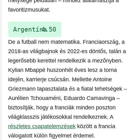
mélysége példátlan – mindez alátámasztja a
favoritizmusukat.
Argentína
4.50
De a futball nem matematika. Franciaország, a
2018-as világbajnok és 2022-es döntős, talán a
legerősebb kerettel rendelkezik a mezőnyben.
Kylian Mbappé huszonhét éves lesz a torna
idején, karrierje csúcsán. Mellette Antoine
Griezmann tapasztalata és a fiatal tehetségek –
Aurélien Tchouaméni, Eduardo Camavinga –
biztosítják, hogy a franciák minden poszton
világklasszis játékosokkal rendelkeznek. A
részletes csapatelemzések
között a francia
válogatott külön figyelmet érdemel.