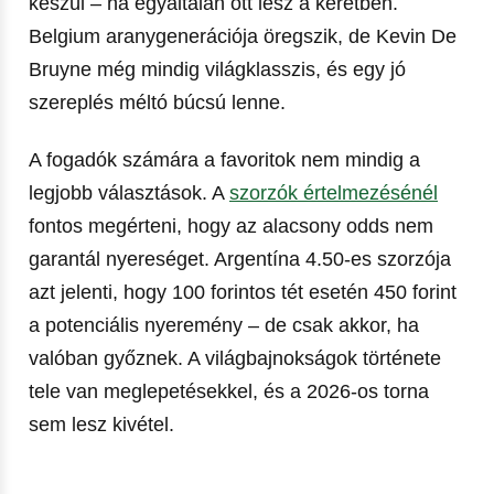
készül – ha egyáltalán ott lesz a keretben.
Belgium aranygenerációja öregszik, de Kevin De
Bruyne még mindig világklasszis, és egy jó
szereplés méltó búcsú lenne.
A fogadók számára a favoritok nem mindig a
legjobb választások. A
szorzók értelmezésénél
fontos megérteni, hogy az alacsony odds nem
garantál nyereséget. Argentína 4.50-es szorzója
azt jelenti, hogy 100 forintos tét esetén 450 forint
a potenciális nyeremény – de csak akkor, ha
valóban győznek. A világbajnokságok története
tele van meglepetésekkel, és a 2026-os torna
sem lesz kivétel.