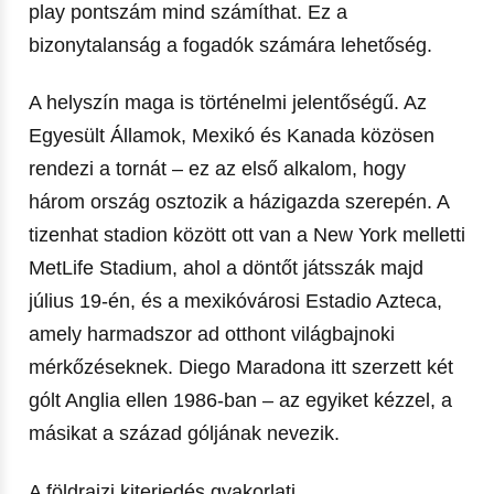
play pontszám mind számíthat. Ez a
bizonytalanság a fogadók számára lehetőség.
A helyszín maga is történelmi jelentőségű. Az
Egyesült Államok, Mexikó és Kanada közösen
rendezi a tornát – ez az első alkalom, hogy
három ország osztozik a házigazda szerepén. A
tizenhat stadion között ott van a New York melletti
MetLife Stadium, ahol a döntőt játsszák majd
július 19-én, és a mexikóvárosi Estadio Azteca,
amely harmadszor ad otthont világbajnoki
mérkőzéseknek. Diego Maradona itt szerzett két
gólt Anglia ellen 1986-ban – az egyiket kézzel, a
másikat a század góljának nevezik.
A földrajzi kiterjedés gyakorlati