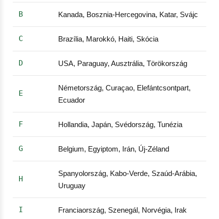
B
Kanada, Bosznia-Hercegovina, Katar, Svájc
C
Brazília, Marokkó, Haiti, Skócia
D
USA, Paraguay, Ausztrália, Törökország
Németország, Curaçao, Elefántcsontpart,
E
Ecuador
F
Hollandia, Japán, Svédország, Tunézia
G
Belgium, Egyiptom, Irán, Új-Zéland
Spanyolország, Kabo-Verde, Szaúd-Arábia,
H
Uruguay
I
Franciaország, Szenegál, Norvégia, Irak