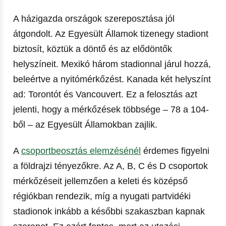
A házigazda országok szereposztása jól
átgondolt. Az Egyesült Államok tizenegy stadiont
biztosít, köztük a döntő és az elődöntők
helyszíneit. Mexikó három stadionnal járul hozzá,
beleértve a nyitómérkőzést. Kanada két helyszínt
ad: Torontót és Vancouvert. Ez a felosztás azt
jelenti, hogy a mérkőzések többsége – 78 a 104-
ből – az Egyesült Államokban zajlik.
A
csoportbeosztás elemzésénél
érdemes figyelni
a földrajzi tényezőkre. Az A, B, C és D csoportok
mérkőzéseit jellemzően a keleti és középső
régiókban rendezik, míg a nyugati partvidéki
stadionok inkább a későbbi szakaszban kapnak