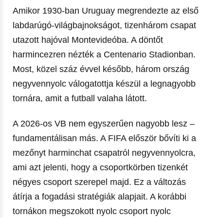
Amikor 1930-ban Uruguay megrendezte az első
labdarúgó-világbajnokságot, tizenhárom csapat
utazott hajóval Montevideóba. A döntőt
harmincezren nézték a Centenario Stadionban.
Most, közel száz évvel később, három ország
negyvennyolc válogatottja készül a legnagyobb
tornára, amit a futball valaha látott.
A 2026-os VB nem egyszerűen nagyobb lesz –
fundamentálisan más. A FIFA először bővíti ki a
mezőnyt harminchat csapatról negyvennyolcra,
ami azt jelenti, hogy a csoportkörben tizenkét
négyes csoport szerepel majd. Ez a változás
átírja a fogadási stratégiák alapjait. A korábbi
tornákon megszokott nyolc csoport nyolc